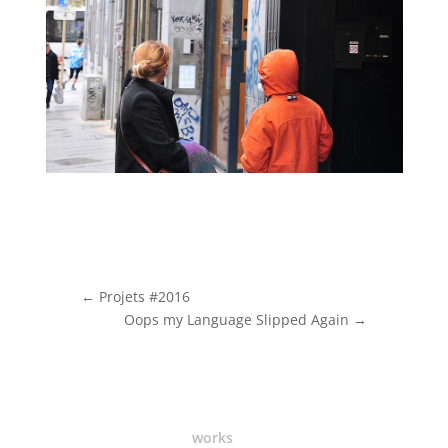
←
Projets #2016
Oops my Language Slipped Again
→
works